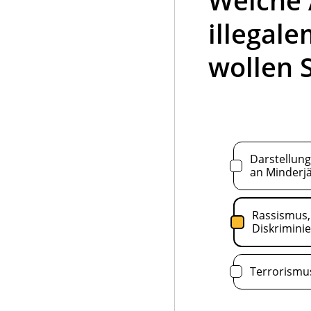
illegale
wollen 
Darstellun
an Minderj
Rassismus,
Diskrimini
Terrorismu