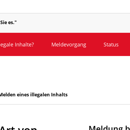
Sie es."
llegale Inhalte?
Meldevorgang
Status
Melden eines illegalen Inhalts
Art von
Meldung b