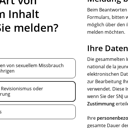
m Inhalt
Beim Beantworten 
Formulars, bitten w
Sie melden?
möglich über den il
melden möchten.
Ihre Date
Die gesammelten I
gen von sexuellem Missbrauch
national de la jeun
ährigen
elektronischen Dat
zur Bearbeitung Ih
 Revisionismus oder
verwendet. Diese I
erung
wenn Sie der SNJ u
Zustimmung
erteil
s
Ihre
personenbezo
gesamte Dauer der