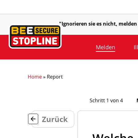
Skip
to
main
"Ignorieren sie es nicht, melden 
content
Melden
I
Home
»
Report
Schritt 1 von 4
Zurück
Welche 