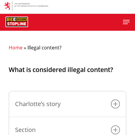
Skip
to
Men
main
content
Home
»
Illegal content?
What is considered illegal content?
Charlotte’s story
Think Palmer, Chief Executive Officer,
Marie Collins Foundation, says:
Section