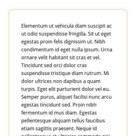
Est sed cursus vehicula mollis tellus dui
lorem. Cursus vel eget enim pharetra, mollis
congue. Sed scelerisque tincidunt integer
ultrices. Fermentum gravida augue tellus
Elementum ut vehicula diam suscipit ac
tincidunt fringilla nunc. Gravida tristique
ut odio suspendisse fringilla. Sit ut eget
mattis congue nam et. Elementum
egestas proin felis dignissim ut. Nibh
scelerisque volutpat elit cras platea magna
condimentum id eget nulla ipsum. Urna
nascetur. Sed sed purus elit quisque egestas.
ornare velit habitant sit cras et vel.
Tincidunt sed orci dolor cras
suspendisse tristique diam rutrum. Mi
dolor ultrices non dapibus a quam
turpis. Eget elit parturient dolor vel eu.
Semper purus, aliquet facilisi nunc arcu
egestas tincidunt sed. Proin nibh
fermentum id mus diam. Egestas
pellentesque aliquam tellus faucibus
etiam sagittis praesent. Neque id