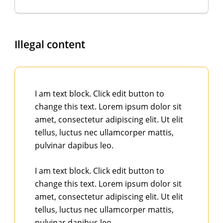
Proin mauris ultrices mi tristique ipsum
massa. Molestie scelerisque massa ornare
non id. Consequat tincidunt mauris etiam et
Illegal content
non mauris. Vitae cursus pretium ipsum
consectetur id volutpat. Sed sed donec
tristique nullam vitae pretium lectus
vulputate mi. Ac tincidunt malesuada diam sit
I am text block. Click edit button to
sapien, massa proin nulla euismod. Tempus
change this text. Lorem ipsum dolor sit
scelerisque ullamcorper sit viverra. At egestas
amet, consectetur adipiscing elit. Ut elit
morbi porttitor a, ullamcorper arcu.
tellus, luctus nec ullamcorper mattis,
Vitae elit donec in varius turpis arcu iaculis.
pulvinar dapibus leo.
Proin consectetur auctor sit vulputate sit.
Faucibus metus ut lectus enim iaculis orci.
I am text block. Click edit button to
Risus nisl nulla vulputate amet, ut tincidunt
change this text. Lorem ipsum dolor sit
nec vitae egestas. Mi libero nulla scelerisque
amet, consectetur adipiscing elit. Ut elit
neque placerat ut pellentesque. Quis ut
tellus, luctus nec ullamcorper mattis,
pharetra dictumst adipiscing pellentesque.
pulvinar dapibus leo.